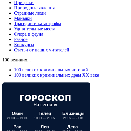
Призраки
Природные явления
Странные люди
Маньяки
Трагедии и катастрофы
Удивительные места
Флора и фауна
Разное
Конкурсы
Статьи от наших читателей
100 великих...
100 великих криминальных историй
100 великих криминальных драм ХХ века
Гороскоп
На сегодня
Овен
Телец
Близнецы
21.03 — 19.04
20.04 — 20.05
21.05 — 21.06
Рак
Лев
Дева