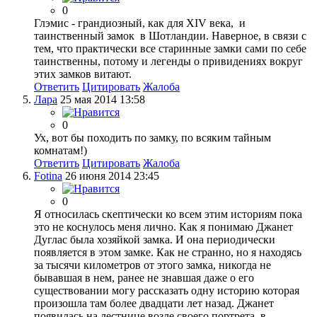
0
Глэмис - грандиозный, как для ХIV века, и
таинственный замок в Шотландии. Наверное, в связи с
тем, что практически все старинные замки сами по себе
таинственны, потому и легенды о привидениях вокруг
этих замков витают.
Ответить
Цитировать
Жалоба
Лара
25 мая 2014 13:58
0
Ух, вот бы походить по замку, по всяким тайным
комнатам!)
Ответить
Цитировать
Жалоба
Fotina
26 июня 2014 23:45
0
Я относилась скептически ко всем этим историям пока
это не коснулось меня лично. Как я понимаю Джанет
Дуглас была хозяйкой замка. И она периодически
появляется в этом замке. Как не странно, но я находясь
за тысячи километров от этого замка, никогда не
бывавшая в нем, ранее не знавшая даже о его
существовании могу рассказать одну историю которая
произошла там более двадцати лет назад. Джанет
появилась на лестнице возле своего портрета, в