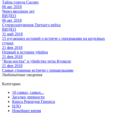
Тайна города Сасово
06 авг 2018
Через миллион лет
ВИДЕО
06 авг 2018
Суперсооружения Третьего рейха
ВИДЕО
31 май 2018
15 пугающих историй о встрече с призраками на круизных
суднах
21 фев 2018
Первый в истории убийца
21 фев 2018
"Коза ностра" и убийство четы Куоколо
21 фев 2018
Самые странные встречи с пришельцами
Любопытные сведения
Категории
10 самых, самых...
Загадки древности
Книга Рекордов Гиннеса
НЛО
Новейшее время