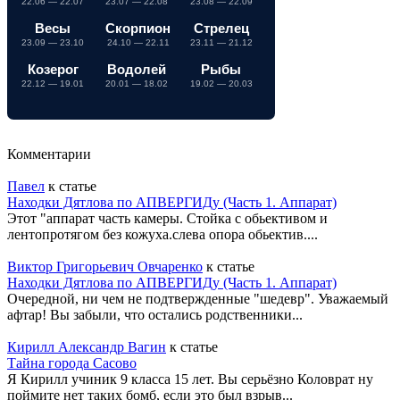
22.06 — 22.07
23.07 — 22.08
23.08 — 22.09
Весы
Скорпион
Стрелец
23.09 — 23.10
24.10 — 22.11
23.11 — 21.12
Козерог
Водолей
Рыбы
22.12 — 19.01
20.01 — 18.02
19.02 — 20.03
Комментарии
Павел
к статье
Находки Дятлова по АПВЕРГИДу (Часть 1. Аппарат)
Этот "аппарат часть камеры. Стойка с обьективом и
лентопротягом без кожуха.слева опора обьектив....
Виктор Григорьевич Овчаренко
к статье
Находки Дятлова по АПВЕРГИДу (Часть 1. Аппарат)
Очередной, ни чем не подтвержденные "шедевр". Уважаемый
афтар! Вы забыли, что остались родственники...
Кирилл Александр Вагин
к статье
Тайна города Сасово
Я Кирилл учиник 9 класса 15 лет. Вы серьёзно Коловрат ну
поймите нет таких бомб, если это был взрыв...