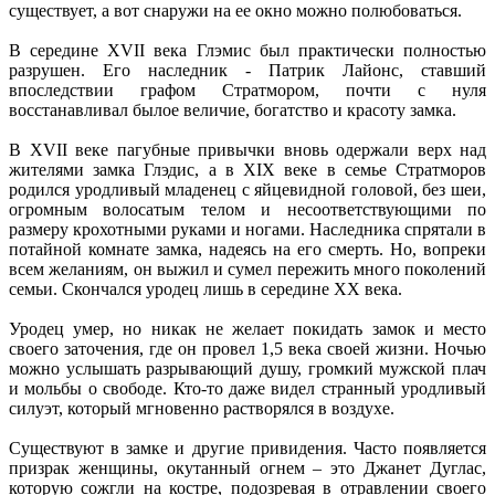
существует, а вот снаружи на ее окно можно полюбоваться.
В середине XVII века Глэмис был практически полностью
разрушен. Его наследник - Патрик Лайонс, ставший
впоследствии графом Стратмором, почти с нуля
восстанавливал былое величие, богатство и красоту замка.
В XVII веке пагубные привычки вновь одержали верх над
жителями замка Глэдис, а в XIX веке в семье Стратморов
родился уродливый младенец с яйцевидной головой, без шеи,
огромным волосатым телом и несоответствующими по
размеру крохотными руками и ногами. Наследника спрятали в
потайной комнате замка, надеясь на его смерть. Но, вопреки
всем желаниям, он выжил и сумел пережить много поколений
семьи. Скончался уродец лишь в середине XX века.
Уродец умер, но никак не желает покидать замок и место
своего заточения, где он провел 1,5 века своей жизни. Ночью
можно услышать разрывающий душу, громкий мужской плач
и мольбы о свободе. Кто-то даже видел странный уродливый
силуэт, который мгновенно растворялся в воздухе.
Существуют в замке и другие привидения. Часто появляется
призрак женщины, окутанный огнем – это Джанет Дуглас,
которую сожгли на костре, подозревая в отравлении своего