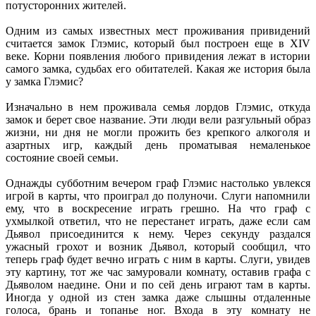
потусторонних жителей.
Одним из самых известных мест проживания привидений
считается замок Глэмис, который был построен еще в XIV
веке. Корни появления любого привидения лежат в истории
самого замка, судьбах его обитателей. Какая же история была
у замка Глэмис?
Изначально в нем проживала семья лордов Глэмис, откуда
замок и берет свое название. Эти люди вели разгульный образ
жизни, ни дня не могли прожить без крепкого алкоголя и
азартных игр, каждый день проматывая немаленькое
состояние своей семьи.
Однажды субботним вечером граф Глэмис настолько увлекся
игрой в карты, что проиграл до полуночи. Слуги напомнили
ему, что в воскресение играть грешно. На что граф с
ухмылкой ответил, что не перестанет играть, даже если сам
Дьявол присоединится к нему. Через секунду раздался
ужасный грохот и возник Дьявол, который сообщил, что
теперь граф будет вечно играть с ним в карты. Слуги, увидев
эту картину, тот же час замуровали комнату, оставив графа с
Дьяволом наедине. Они и по сей день играют там в карты.
Иногда у одной из стен замка даже слышны отдаленные
голоса, брань и топанье ног. Входа в эту комнату не