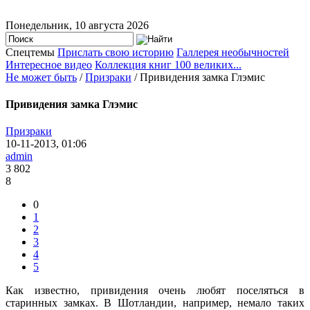
Понедельник, 10 августа 2026
Спецтемы
Прислать свою историю
Галлерея необычностей
Интересное видео
Коллекция книг 100 великих...
Не может быть
/
Призраки
/ Привидения замка Глэмис
Привидения замка Глэмис
Призраки
10-11-2013, 01:06
admin
3 802
8
0
1
2
3
4
5
Как известно, привидения очень любят поселяться в
старинных замках. В Шотландии, например, немало таких