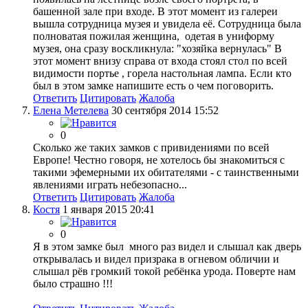
башенной зале при входе. В этот момент из галереи
вышла сотрудница музея и увидела её. Сотрудница была
полноватая пожилая женщина, одетая в униформу
музея, она сразу воскликнула: "хозяйка вернулась" В
этот момент внизу справа от входа стоял стол по всей
видимости портье , горела настольная лампа. Если кто
был в этом замке напишите есть о чем поговорить.
Ответить
Цитировать
Жалоба
Елена Метелева
30 сентября 2014 15:52
0
Cколько же таких замков с привидениями по всей
Европе! Честно говоря, не хотелось бы знакомиться с
такими эфемерными их обитателями - с таинственными
явлениями играть небезопасно...
Ответить
Цитировать
Жалоба
Костя
1 января 2015 20:41
0
Я в этом замке был много раз видел и слышал как дверь
открывалась и видел призрака в огневом обличии и
слышал рёв громкий токой ребёнка урода. Поверте нам
было страшно !!!