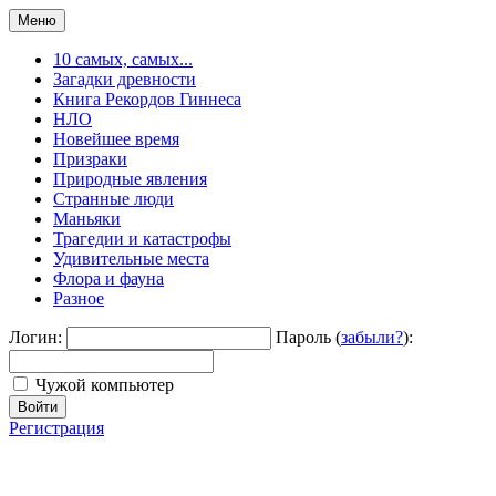
Меню
10 самых, самых...
Загадки древности
Книга Рекордов Гиннеса
НЛО
Новейшее время
Призраки
Природные явления
Странные люди
Маньяки
Трагедии и катастрофы
Удивительные места
Флора и фауна
Разное
Логин:
Пароль (
забыли?
):
Чужой компьютер
Войти
Регистрация