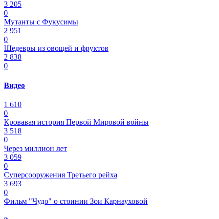
3 205
0
Мутанты с Фукусимы
2 951
0
Шедевры из овощей и фруктов
2 838
0
Видео
1 610
0
Кровавая история Первой Мировой войны
3 518
0
Через миллион лет
3 059
0
Суперсооружения Третьего рейха
3 693
0
Фильм "Чудо" о стоинии Зои Карнауховой