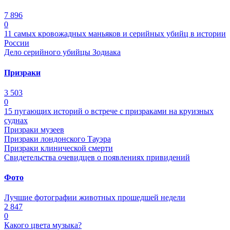
7 896
0
11 самых кровожадных маньяков и серийных убийц в истории
России
Дело серийного убийцы Зодиака
Призраки
3 503
0
15 пугающих историй о встрече с призраками на круизных
суднах
Призраки музеев
Призраки лондонского Тауэра
Призраки клинической смерти
Свидетельства очевидцев о появлениях привидений
Фото
Лучшие фотографии животных прошедшей недели
2 847
0
Какого цвета музыка?