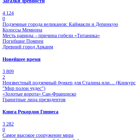
Загадки древности
4 124
0
Подземные города великанов: Каймакли и Деринкую
Колоссы Мемнона
Месть царицы – причина гибели «Титаника»
Погибшие Помпеи
Древний город Аркаим
Новейшее время
3 809
2
Неизвестный подземный бункер для Сталина или… (Конкурс
"Мир полон чудес")
«Золотые ворота» Сан-Франциско
Гранитные лица президентов
Книга Рекордов Гиннеса
3 282
0
Самое высокое сооружение мира