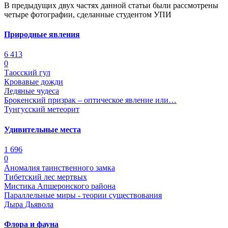
В предыдущих двух частях данной статьи были рассмотрены
четыре фотографии, сделанные студентом УПИ
Природные явления
6 413
0
Таосский гул
Кровавые дожди
Ледяные чудеса
Брокенский призрак – оптическое явление или…
Тунгусский метеорит
Удивительные места
1 696
0
Аномалия таинственного замка
Тибетский лес мертвых
Мистика Апшеронского района
Параллельные миры - теории существования
Дыра Дьявола
Флора и фауна