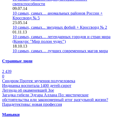
сверхспособности
09.07.14
10 самых, самых… аномальных районов России +
Кроссворд № 5
23.05.14
10 самых, самых... звездных фобий + Кроссворд № 2
01.11.13
10 самых, самых… легендарных городов и стран мира
(Конкурс "Мир полон чудес")
18.10.13
10 самых, самых… лучших современных магов мира
Странные люди
2 439
0
Синдром Протея: мучения получеловека
Индианка воспитала 1400 детей-сирот
Легенда об окаменевшей Зое
Загадка гибели Эдгара Аллана По: мистические
обстоятельства или закономерный итог разгульной жизни?
Парадетективы: новая профессия
Маньяки