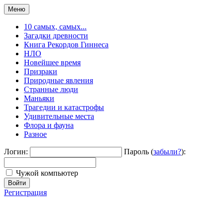
Меню
10 самых, самых...
Загадки древности
Книга Рекордов Гиннеса
НЛО
Новейшее время
Призраки
Природные явления
Странные люди
Маньяки
Трагедии и катастрофы
Удивительные места
Флора и фауна
Разное
Логин:
Пароль (
забыли?
):
Чужой компьютер
Войти
Регистрация