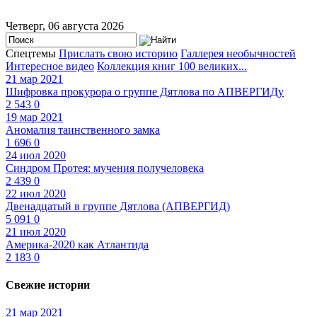
Четверг, 06 августа 2026
Спецтемы
Прислать свою историю
Галлерея необычностей
Интересное видео
Коллекция книг 100 великих...
21 мар 2021
Шифровка прокурора о группе Дятлова по АПВЕРГИДу
2 543
0
19 мар 2021
Аномалия таинственного замка
1 696
0
24 июл 2020
Синдром Протея: мучения получеловека
2 439
0
22 июл 2020
Двенадцатый в группе Дятлова (АПВЕРГИД)
5 091
0
21 июл 2020
Америка-2020 как Атлантида
2 183
0
Свежие истории
21 мар 2021