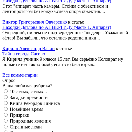
Находки Дятлова по АПВЕРГИДу (Часть 1. Аппарат)
Этот "аппарат часть камеры. Стойка с обьективом и
лентопротягом без кожуха.слева опора обьектив....
Виктор Григорьевич Овчаренко
к статье
Находки Дятлова по АПВЕРГИДу (Часть 1. Аппарат)
Очередной, ни чем не подтвержденные "шедевр". Уважаемый
афтар! Вы забыли, что остались родственники...
Кирилл Александр Вагин
к статье
Тайна города Сасово
Я Кирилл учиник 9 класса 15 лет. Вы серьёзно Коловрат ну
поймите нет таких бомб, если это был взрыв...
Все комментарии
Опрос
Ваша любимая рубрика?
10 самых, самых...
Загадки древности
Книга Рекордов Гиннеса
Новейшее время
Призраки
Природные явления
Странные люди