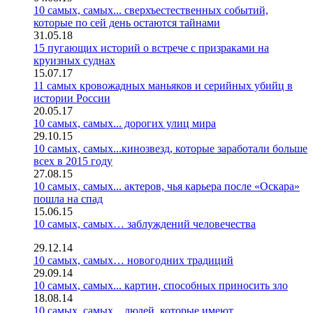
10 самых, самых... сверхъестественных событий,
которые по сей день остаются тайнами
31.05.18
15 пугающих историй о встрече с призраками на
круизных суднах
15.07.17
11 самых кровожадных маньяков и серийных убийц в
истории России
20.05.17
10 самых, самых... дорогих улиц мира
29.10.15
10 самых, самых...кинозвезд, которые заработали больше
всех в 2015 году
27.08.15
10 самых, самых... актеров, чья карьера после «Оскара»
пошла на спад
15.06.15
10 самых, самых… заблуждений человечества
29.12.14
10 самых, самых… новогодних традиций
29.09.14
10 самых, самых... картин, способных приносить зло
18.08.14
10 самых, самых... людей, которые имеют