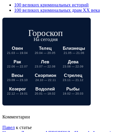
100 великих криминальных историй
100 великих криминальных драм ХХ века
Гороскоп
На сегодня
Овен
Телец
Близнецы
21.03 — 19.04
20.04 — 20.05
21.05 — 21.06
Рак
Лев
Дева
22.06 — 22.07
23.07 — 22.08
23.08 — 22.09
Весы
Скорпион
Стрелец
23.09 — 23.10
24.10 — 22.11
23.11 — 21.12
Козерог
Водолей
Рыбы
22.12 — 19.01
20.01 — 18.02
19.02 — 20.03
Комментарии
Павел
к статье