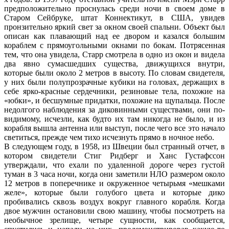
предположительно проснулась среди ночи в своем доме в
Старом Сейбруке, штат Коннектикут, в США, увидев
пронзительно яркий свет за окном своей спальни. Объект был
описан как плавающий над ее двором и казался большим
кораблем с прямоугольными окнами по бокам. Потрясенная
тем, что она увидела, Старр смотрела в одно из окон и видела
два явно сумасшедших существа, движущихся внутри,
которые были около 2 метров в высоту. По словам свидетеля,
у них были полупрозрачные кубики на головах, держащих в
себе ярко-красные сердечники, резиновые тела, похожие на
«юбки», и бесшумные придатки, похожие на щупальца. После
недолгого наблюдения за диковинными существами, они по-
видимому, исчезли, как будто их там никогда не было, и из
корабля вышла антенна или выступ, после чего все это начало
светиться, прежде чем тихо исчезнуть прямо в ночное небо.
В следующем году, в 1958, из Швеции был странный отчет, в
котором свидетели Стиг Ридберг и Ханс Густафссон
утверждали, что ехали по удаленной дороге через густой
туман в 3 часа ночи, когда они заметили НЛО размером около
12 метров в поперечнике и окруженное четырьмя «мешками
желе», которые были голубого цвета и которые дико
пробивались сквозь воздух вокруг главного корабля. Когда
двое мужчин остановили свою машину, чтобы посмотреть на
необычное зрелище, четыре сущности, как сообщается,