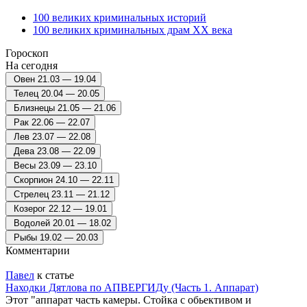
100 великих криминальных историй
100 великих криминальных драм ХХ века
Гороскоп
На сегодня
Овен
21.03 — 19.04
Телец
20.04 — 20.05
Близнецы
21.05 — 21.06
Рак
22.06 — 22.07
Лев
23.07 — 22.08
Дева
23.08 — 22.09
Весы
23.09 — 23.10
Скорпион
24.10 — 22.11
Стрелец
23.11 — 21.12
Козерог
22.12 — 19.01
Водолей
20.01 — 18.02
Рыбы
19.02 — 20.03
Комментарии
Павел
к статье
Находки Дятлова по АПВЕРГИДу (Часть 1. Аппарат)
Этот "аппарат часть камеры. Стойка с обьективом и