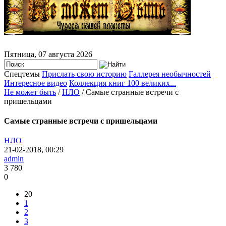
Пятница, 07 августа 2026
Спецтемы
Прислать свою историю
Галлерея необычностей
Интересное видео
Коллекция книг 100 великих...
Не может быть
/
НЛО
/ Самые странные встречи с
пришельцами
Самые странные встречи с пришельцами
НЛО
21-02-2018, 00:29
admin
3 780
0
20
1
2
3