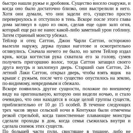
быстро нашли ружье и дробовик. Существо висело снаружи, и
когда оно было достаточно близко, они выстрелили в него.
Хотя они думали, что они задели его, существо просто
перевернулось и отступило в тень. Вскоре после этого глава
дома заглянул в одно из окон, сделав еще один залп огня,
который еще раз не нанес какой-либо заметный урон гоблину.
Затем странный монстр убежал.
Тейлор и отец Саттон, Джон Чарли Саттон, осторожно
вылезли наружу, держа пушки наготове и осмотрительно
оглянулись. Сначала ничего не было, но затем Тейлор издал
крик, когда когтистая рука схватила его за голову, сумев
получить пригоршню волос, тогда Саттон затащил своего
друга внутрь и захлопнул дверь. Старший сын Саттон, 24-
летний Лаки Саттон, открыл дверь, чтобы взять ящик на
крыше с ружьем, после чего существо опустилось на землю,
по-видимому, невредимым и сбежало.
Вскоре появились другие сущности, похожие по внешнему
виду на оригинальную, которую они видели ночью, и стало
очевидно, что они находятся в осаде целой группы существ,
приблизительно от 10 до 15 особей. В течение следующих
трех часов звуки сельской ночи в Кентукки были отмечены
резкой стрельбой, когда таинственные плавающие монстры
сделали проходы в дом, когда семья съежилась внутри и
сделала снимок этих существ.
По большей части пули, свистящие в тишине, либо не