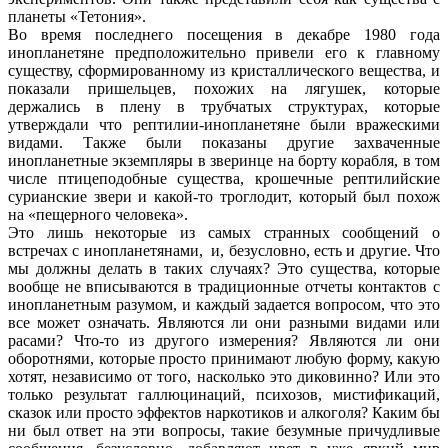
планеты «Тетония».
Во время последнего посещения в декабре 1980 года
инопланетяне предположительно привели его к главному
существу, сформированному из кристаллического вещества, и
показали пришельцев, похожих на лягушек, которые
держались в плену в трубчатых структурах, которые
утверждали что рептилии-инопланетяне были вражескими
видами. Также были показаны другие захваченные
инопланетные экземпляры в зверинце на борту корабля, в том
числе птицеподобные существа, крошечные рептилийские
сурианские звери и какой-то троглодит, который был похож
на «пещерного человека».
Это лишь некоторые из самых странных сообщений о
встречах с инопланетянами, и, безусловно, есть и другие. Что
мы должны делать в таких случаях? Это существа, которые
вообще не вписываются в традиционные отчеты контактов с
инопланетным разумом, и каждый задается вопросом, что это
все может означать. Являются ли они разными видами или
расами? Что-то из другого измерения? Являются ли они
оборотнями, которые просто принимают любую форму, какую
хотят, независимо от того, насколько это диковинно? Или это
только результат галлюцинаций, психозов, мистификаций,
сказок или просто эффектов наркотиков и алкоголя? Каким бы
ни был ответ на эти вопросы, такие безумные причудливые