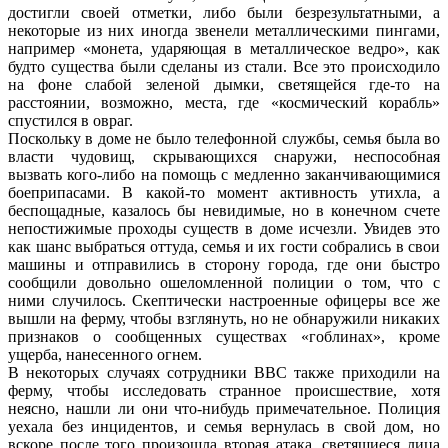
достигли своей отметки, либо были безрезультатными, а
некоторые из них иногда звенели металлическими пингами,
например «монета, ударяющая в металлическое ведро», как
будто существа были сделаны из стали. Все это происходило
на фоне слабой зеленой дымки, светящейся где-то на
расстоянии, возможно, места, где «космический корабль»
спустился в овраг.
Поскольку в доме не было телефонной службы, семья была во
власти чудовищ, скрывающихся снаружи, неспособная
вызвать кого-либо на помощь с медленно заканчивающимися
боеприпасами. В какой-то момент активность утихла, а
беспощадные, казалось бы невидимые, но в конечном счете
непостижимые проходы существ в доме исчезли. Увидев это
как шанс выбраться оттуда, семья и их гости собрались в свои
машины и отправились в сторону города, где они быстро
сообщили довольно ошеломленной полиции о том, что с
ними случилось. Скептически настроенные офицеры все же
вышли на ферму, чтобы взглянуть, но не обнаружили никаких
признаков о сообщенных существах «гоблинах», кроме
ущерба, нанесенного огнем.
В некоторых случаях сотрудники ВВС также приходили на
ферму, чтобы исследовать странное происшествие, хотя
неясно, нашли ли они что-нибудь примечательное. Полиция
уехала без инцидентов, и семья вернулась в свой дом, но
вскоре после того произошла вторая атака, светящиеся лица