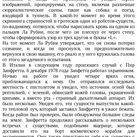
изображений, проецируемых на стену, включая различные
сюрреалистические сцены, такие как собака и поезд,
входящий в туннель. В какой-то момент во время этого
скрининга странностей и гротесков один из роботов-существ,
по-видимому, потянулся, чтобы нарисовать кровь на одном из
пальцев Ла Рубии, после чего он плеснул ее через стену,
чтобы сформировать узор из трех кругов и буквы «L».
На тот момент Ла Рубия утверждает, что он снова потерял
сознание, и когда он проснулся, он предположительно
вернулся в свою машину, его рвало и у него кружилась голова
от этого загадочного испытания.
В Италии в следующем году произошел случай с Пир
Занфретта. 6 декабря 1978 года Занфетта работал охранником.
Ночью на работе он увидел четыре ярких огня,
приближающихся к нему. Он отправился исследовать
местность с пистолетом и увидел, что источник огней был
рептилией, с зеленой, обвисшей кожей головы, украшенной
шипами, а вместо рта - странный дыхательный аппарат. Их
было несколько. Увидев его, эти сущности выпустили какой-
то тепловой луч, который заставил Занфретту в ужасе бежать.
Когда район был проверен, были обнаружены большие следы
на земле. Занфретта продолжил рассказывать о нескольких
встречах с существами, подобными ящерице, которые
доставили его на борт космического корабля для
экспериментов. Они также представили себя как существа с