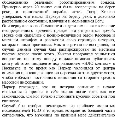
обследованию овальным роботизированным зондом.
Примерно через 20 минут они были возвращены на берег
реки, и таинственный корабль исчез. Тогда Хиксон
утверждал, что нашел Паркера на берегу реки, в довольно
растрепанном состоянии, плачущим и молившемся Богу.
Они вернулись к своей машине и сидели там в шоке в течение
неопределенного времени, прежде чем отправиться домой.
Позже они связались с военно-воздушной базой Кесслера и
местным шерифом и рассказали свою странную историю,
которая с ними произошла. Никто серьезно не воспринял, но
случай данный случай был растирожирован по местным
газетам вскоре после этого. Хиксон продолжал заниматься
вопросами по этому поводу и даже помогал публиковать
книгу об этом инциденте под названием «НЛО-контакт» в
Паскагуле, в то время как Паркер уклонился от центра
внимания и, в конце концов он переехал жить в другое место,
чтобы избежать постоянного внимания со стороны средств
массовой информации.
Паркер утверждал, что он потерял сознание в начале
испытания и пришел в себя только после того, как все
закончилось. Он мог только вспоминать кусочки событий под
гипнозом.
Случай был отобран некоторыми из наиболее именитых
исследователей НЛО в то время, которые по большей части
согласились, что мужчины по крайней мере действительно