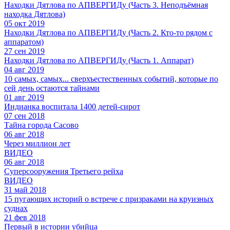
Находки Дятлова по АПВЕРГИДу (Часть 3. Неподъёмная
находка Дятлова)
05 окт 2019
Находки Дятлова по АПВЕРГИДу (Часть 2. Кто-то рядом с
аппаратом)
27 сен 2019
Находки Дятлова по АПВЕРГИДу (Часть 1. Аппарат)
04 авг 2019
10 самых, самых... сверхъестественных событий, которые по
сей день остаются тайнами
01 авг 2019
Индианка воспитала 1400 детей-сирот
07 сен 2018
Тайна города Сасово
06 авг 2018
Через миллион лет
ВИДЕО
06 авг 2018
Суперсооружения Третьего рейха
ВИДЕО
31 май 2018
15 пугающих историй о встрече с призраками на круизных
суднах
21 фев 2018
Первый в истории убийца