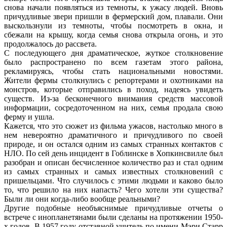
снова начали появляться из темноты, к ужасу людей. Вновь
причудливые звери пришли в фермерский дом, плавали. Они
выскользнули из темноты, чтобы посмотреть в окна, и
сбежали на крышу, когда семья снова открыла огонь, и это
продолжалось до рассвета.
С последующего дня драматическое, жуткое столкновение
было распространено по всем газетам этого района,
рекламируясь, чтобы стать национальными новостями.
Жители фермы столкнулись с репортерами и охотниками на
монстров, которые отправились в поход, надеясь увидеть
существ. Из-за бесконечного внимания средств массовой
информации, сосредоточенном на них, семья продала свою
ферму и ушла.
Кажется, что это сюжет из фильма ужасов, настолько много в
нем невероятно драматичного и причудливого по своей
природе, и он остался одним из самых странных контактов с
НЛО. По сей день инцидент в Гоблинске в Хопкинсвилле был
разобран и описан бесчисленное количество раз и стал одним
из самых странных и самых известных столкновений с
пришельцами. Что случилось с этими людьми и каково было
то, что решило на них напасть? Чего хотели эти существа?
Были ли они когда-либо вообще реальными?
Другие подобные необъяснимые причудливые отчеты о
встрече с инопланетянами были сделаны на протяжении 1950-
х годов. В 1957 году отставной учитель по имени Мэри Старр