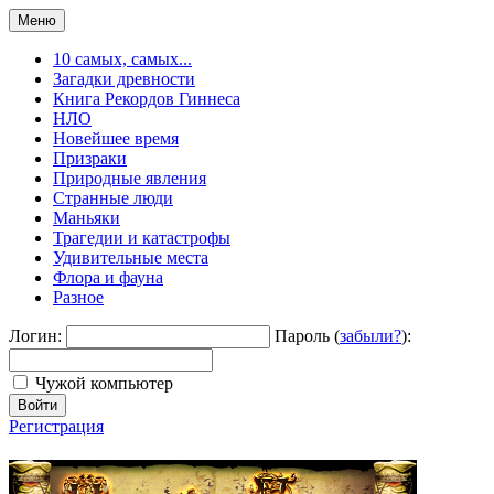
Меню
10 самых, самых...
Загадки древности
Книга Рекордов Гиннеса
НЛО
Новейшее время
Призраки
Природные явления
Странные люди
Маньяки
Трагедии и катастрофы
Удивительные места
Флора и фауна
Разное
Логин:
Пароль (
забыли?
):
Чужой компьютер
Войти
Регистрация