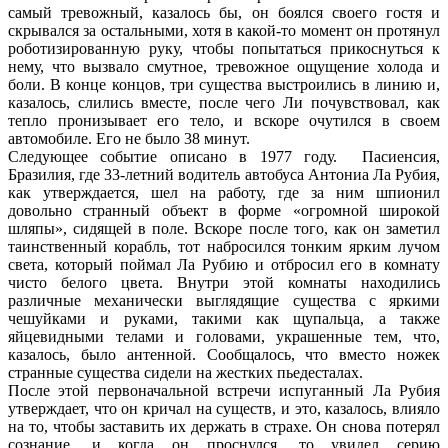
самый тревожный, казалось бы, он боялся своего гостя и
скрывался за остальными, хотя в какой-то момент он протянул
роботизированную руку, чтобы попытаться прикоснуться к
нему, что вызвало смутное, тревожное ощущение холода и
боли. В конце концов, три существа выстроились в линию и,
казалось, слились вместе, после чего Ли почувствовал, как
тепло пронизывает его тело, и вскоре очутился в своем
автомобиле. Его не было 38 минут.
Следующее событие описано в 1977 году. Пасиенсия,
Бразилия, где 33-летний водитель автобуса Антониа Ла Рубия,
как утверждается, шел на работу, где за ним шпионил
довольно странный объект в форме «огромной широкой
шляпы», сидящей в поле. Вскоре после того, как он заметил
таинственный корабль, тот набросился тонким ярким лучом
света, который поймал Ла Рубию и отбросил его в комнату
чисто белого цвета. Внутри этой комнаты находились
различные механически выглядящие существа с яркими
чешуйками и руками, такими как щупальца, а также
яйцевидными телами и головами, украшенные тем, что,
казалось, было антенной. Сообщалось, что вместо ножек
странные существа сидели на жестких пьедесталах.
После этой первоначальной встречи испуганный Ла Рубия
утверждает, что он кричал на существ, и это, казалось, влияло
на то, чтобы заставить их держать в страхе. Он снова потерял
сознание, и когда он проснулся, то увидел серию