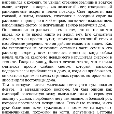
направился к колодцу, то увидел странное зрелище в воздухе
выше, которое выглядело, как полосатый свет, извергающий
разноцветные искры и пламя повсюду. Свет пролетел над
головой, а затем, казалось, спустился в соседний овраг на
расстоянии примерно в 300 метров, после чего влажная ночь
наполнилась светом, и испуганный Тейлор вернулся в дом.
Он взволнованно рассказал всем о том, что он только что
видел, но в то время никто не верил ему. Его слушатели
думали, что он просто шутит, несмотря на его явный страх и
настойчивые уверения, что он действительно это видел. Как
бы скептически не относилась остальная часть семьи к его
рассказу, вскоре у всех появились сомнения, когда собака
начала лаять на какого-то невидимого нарушителя снаружи в
темноте. Глядя на улицу, было замечено что то, что сначала
считалось просто слабым светом, который, казалось,
подпрыгивал и приближался к дому, и, когда он приближался,
он оказался одним из самых странных существ, которые когда-
либо видели постояльцы дома.
Там в воздухе висела маленькая светящаяся гуманоидная
фигура в металлическом костюме. Он был описан как
имеющий зеленоватую кожу, выпуклые глаза и огромную
лысину с ушами, подобными летучим мышам, и большой рот,
который простирался между ними. Тело было тонким, и его
руки были длинными, суженными и похожими на пауков, с
наконечниками, похожими на когти. Испуганные Саттоны