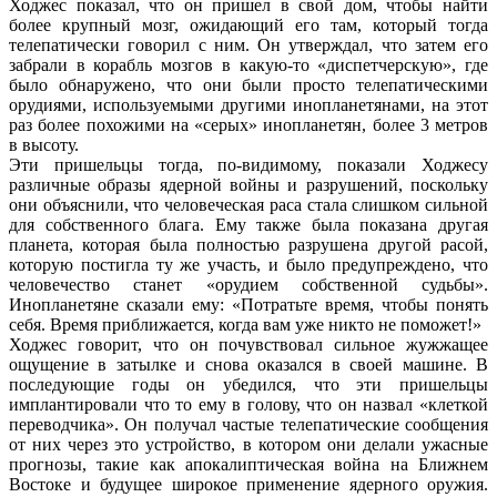
Ходжес показал, что он пришел в свой дом, чтобы найти
более крупный мозг, ожидающий его там, который тогда
телепатически говорил с ним. Он утверждал, что затем его
забрали в корабль мозгов в какую-то «диспетчерскую», где
было обнаружено, что они были просто телепатическими
орудиями, используемыми другими инопланетянами, на этот
раз более похожими на «серых» инопланетян, более 3 метров
в высоту.
Эти пришельцы тогда, по-видимому, показали Ходжесу
различные образы ядерной войны и разрушений, поскольку
они объяснили, что человеческая раса стала слишком сильной
для собственного блага. Ему также была показана другая
планета, которая была полностью разрушена другой расой,
которую постигла ту же участь, и было предупреждено, что
человечество станет «орудием собственной судьбы».
Инопланетяне сказали ему: «Потратьте время, чтобы понять
себя. Время приближается, когда вам уже никто не поможет!»
Ходжес говорит, что он почувствовал сильное жужжащее
ощущение в затылке и снова оказался в своей машине. В
последующие годы он убедился, что эти пришельцы
имплантировали что то ему в голову, что он назвал «клеткой
переводчика». Он получал частые телепатические сообщения
от них через это устройство, в котором они делали ужасные
прогнозы, такие как апокалиптическая война на Ближнем
Востоке и будущее широкое применение ядерного оружия.