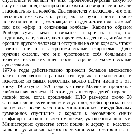
спустились и напали на них, продемонстрировав какую-то
силу всасывания, с которой они схватили свидетелей и начали
втаскивать их на корабль. Два свидетеля утверждали, что они
пытались изо всех сил уйти, но их руки и ноги просто
погрузились в тела, состоящие из студенистого ила, который
пах как «эфир и сожженная колбаса». Каким-то образом
Ридберг сумел начать извиваться и кричать и это, по-
видимому, напугало существ достаточно для того, чтобы они
бросили другого человека и отступили на свой корабль, чтобы
взлететь ночью с астрономическими скоростями. Двое
мужчин сказали, что они чувствовали себя больными в
течение нескольких дней после встречи с «космическими
существами».
1970-е годы действительно принесли большое множество
таких невероятно странных очевидных столкновений, и
некоторые из самых известных можно найти именно в эту
эпоху. 19 августа 1970 года в стране Малайзии произошла
любопытная встреча. В этот день шестеро детей играли в
лесной зоне, когда крошечный НЛО размером около 50
сантиметров пересек поляну и спустился, чтобы приземлиться
на поляне, после чего пять миниатюрных, трехдюймовых
гуманоидов спустились с корабля в необычных синих
скафандрах и один в желтом шлеме, украшенном шипами.
Миниатюрные существа затем пошли к дереву и, казалось,
занялись установкой какого-то механического устройства на