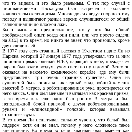
что то видели, и это было реальным. С тех пор случай с
инопланетянами Паскагулы был встречен с большим
количеством скептицизма. Многие до сих ведут спор по этому
поводу и выдвигают разные версии случившегося: от общей
галлюцинации до плоской лжи.
Было высказано предположение, что у них был общий
воображаемый опыт, когда они пили, или что просто сидели
на ЛСД в то время, но никто не знает, что произошло, кроме
двух свидетелей.
В 1977 году есть странный рассказ о 19-летнем парне Ли из
Парижа, который 27 января 1977 года утверждал, что за ним
шпионил прямоугольный НЛО, парящий в небе, прежде чем
парень был взят в воздух лучом света по пути домой. Затем он
оказался на каком-то космическом корабле, где ему были
представлены три очень странных существа. Одна из
сущностей была описана как черный «надгробный камень»
высотой 5 метров, а роботизированная рука простирается от
него ввысь. Один был меньше и выглядел как красная призма,
в то время как еще один был ростом 3 метра и был
неподвижной белой призмой с двумя роботизированными
руками и «клиновидной» головой, которая вызывала
странные звуки.
В то время Ли испытывал сильное чувство, что белый был
лидером, хотя он не знал, почему у него сложилось такое
впечатление. Во время встречи красный был замечен как