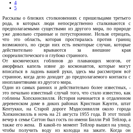
4
5
Рассказы о близких столкновениях с пришельцами третьего
рода, в которых люди непосредственно сталкиваются с
предполагаемыми существами из другого мира, по природе
уже довольно странные и потусторонние. Нельзя отрицать,
что это область, которая простиралась против границ
возможного, но среди них есть некоторые случаи, которые
действительно врываются за внешние края
сюрреалистического и глубоко странного.
От космических гоблинов до плавающих мозгов, от
аморфных капель извне до космонавтов, которые могут
вписаться в ладонь вашей руки, здесь мы рассмотрим всё
странное, когда дело доходит до предполагаемого контакта с
инопланетянами из другого мира.
Один из самых ранних и действительно более известных, -
это печально известный случай того, что стало известно, как
гоблины Хопскинсвилля. История начинается в отдаленном
деревенском доме в диких районах Кристиан Каунти, штат
Кентукки, на Старой дороге Мэдисонвилля около города
Хопкинсвилль в ночь на 21 августа 1955 года. В этот тихий
вечер в семье Саттон был гость по имени Билли Рэй Тейлор, а
также его жена. В какой-то момент Тейлор вышел на улицу,
чтобы получить воду из колодца на закате. Когда он