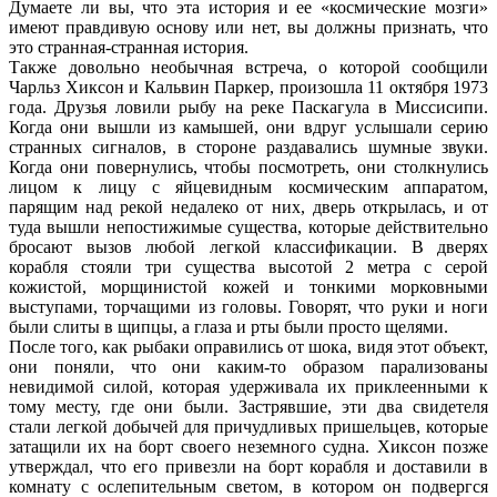
Думаете ли вы, что эта история и ее «космические мозги»
имеют правдивую основу или нет, вы должны признать, что
это странная-странная история.
Также довольно необычная встреча, о которой сообщили
Чарльз Хиксон и Кальвин Паркер, произошла 11 октября 1973
года. Друзья ловили рыбу на реке Паскагула в Миссисипи.
Когда они вышли из камышей, они вдруг услышали серию
странных сигналов, в стороне раздавались шумные звуки.
Когда они повернулись, чтобы посмотреть, они столкнулись
лицом к лицу с яйцевидным космическим аппаратом,
парящим над рекой недалеко от них, дверь открылась, и от
туда вышли непостижимые существа, которые действительно
бросают вызов любой легкой классификации. В дверях
корабля стояли три существа высотой 2 метра с серой
кожистой, морщинистой кожей и тонкими морковными
выступами, торчащими из головы. Говорят, что руки и ноги
были слиты в щипцы, а глаза и рты были просто щелями.
После того, как рыбаки оправились от шока, видя этот объект,
они поняли, что они каким-то образом парализованы
невидимой силой, которая удерживала их приклеенными к
тому месту, где они были. Застрявшие, эти два свидетеля
стали легкой добычей для причудливых пришельцев, которые
затащили их на борт своего неземного судна. Хиксон позже
утверждал, что его привезли на борт корабля и доставили в
комнату с ослепительным светом, в котором он подвергся