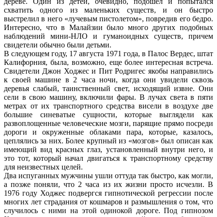
дереве. Один из детей, очевидно, подошел и попытался
схватить одного из маленьких существ, и он быстро
выстрелил в него «лучевым пистолетом», повредив его бедро.
Интересно, что в Малайзии было много других подобных
наблюдений мини-НЛО и гуманоидных существ, причем
свидетели обычно были детьми.
В следующем году, 17 августа 1971 года, в Палос Вердес, штат
Калифорния, была, возможно, еще более интересная встреча.
Свидетели Джон Ходжес и Пит Родригес якобы направились
к своей машине в 2 часа ночи, когда они увидели сквозь
деревья слабый, таинственный свет, исходящий извне. Они
сели в свою машину, включили фары. В лучах света в пяти
метрах от их транспортного средства висели в воздухе две
большие синеватые сущности, которые выглядели как
развоплощенные человеческие мозги, парящие прямо посреди
дороги и окруженные облаками пара, которые, казалось,
цеплялись за них. Более крупный из «мозгов» был описан как
имеющий вид красных глаз, установленный внутри него, и
это тот, который начал двигаться к транспортному средству
для неизвестных целей.
Два испуганных мужчины ушли оттуда так быстро, как могли,
а позже поняли, что 2 часа из их жизни просто исчезли. В
1976 году Ходжес подвергся гипнотической регрессии после
многих лет страдания от кошмаров и размышления о том, что
случилось с ними на этой одинокой дороге. Под гипнозом