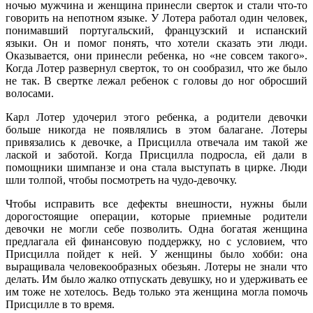
ночью мужчина и женщина принесли сверток и стали что-то
говорить на непотном языке. У Лотера работал один человек,
понимавший португальский, французский и испанский
языки. Он и помог понять, что хотели сказать эти люди.
Оказывается, они принесли ребенка, но «не совсем такого».
Когда Лотер развернул сверток, то он сообразил, что же было
не так. В свертке лежал ребенок с головы до ног обросший
волосами.
Карл Лотер удочерил этого ребенка, а родители девочки
больше никогда не появлялись в этом балагане. Лотеры
привязались к девочке, а Присцилла отвечала им такой же
лаской и заботой. Когда Присцилла подросла, ей дали в
помощники шимпанзе и она стала выступать в цирке. Люди
шли толпой, чтобы посмотреть на чудо-девочку.
Чтобы исправить все дефекты внешности, нужны были
дорогостоящие операции, которые приемные родители
девочки не могли себе позволить. Одна богатая женщина
предлагала ей финансовую поддержку, но с условием, что
Присцилла пойдет к ней. У женщины было хобби: она
выращивала человекообразных обезьян. Лотеры не знали что
делать. Им было жалко отпускать девушку, но и удерживать ее
им тоже не хотелось. Ведь только эта женщина могла помочь
Присцилле в то время.