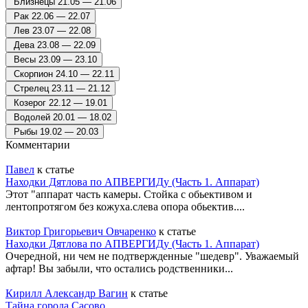
Близнецы
21.05 — 21.06
Рак
22.06 — 22.07
Лев
23.07 — 22.08
Дева
23.08 — 22.09
Весы
23.09 — 23.10
Скорпион
24.10 — 22.11
Стрелец
23.11 — 21.12
Козерог
22.12 — 19.01
Водолей
20.01 — 18.02
Рыбы
19.02 — 20.03
Комментарии
Павел
к статье
Находки Дятлова по АПВЕРГИДу (Часть 1. Аппарат)
Этот "аппарат часть камеры. Стойка с обьективом и
лентопротягом без кожуха.слева опора обьектив....
Виктор Григорьевич Овчаренко
к статье
Находки Дятлова по АПВЕРГИДу (Часть 1. Аппарат)
Очередной, ни чем не подтвержденные "шедевр". Уважаемый
афтар! Вы забыли, что остались родственники...
Кирилл Александр Вагин
к статье
Тайна города Сасово