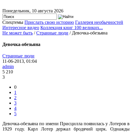
Понедельник, 10 августа 2026
Спецтемы
Прислать свою историю
Галлерея необычностей
Интересное видео
Коллекция книг 100 великих...
Не может быть
/
Странные люди
/ Девочка-обезьяна
Девочка-обезьяна
Странные люди
11-06-2013, 01:04
admin
5 210
3
0
1
2
3
4
5
Девочка-обезьяна по имени Присцилла появилась у Лотеров в
1929 году. Карл Лотер держал бродячий цирк. Однажды