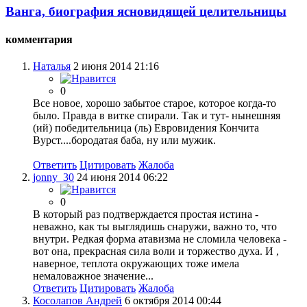
Ванга, биография ясновидящей целительницы
комментария
Наталья
2 июня 2014 21:16
0
Все новое, хорошо забытое старое, которое когда-то
было. Правда в витке спирали. Так и тут- нынешняя
(ий) победительница (ль) Евровидения Кончита
Вурст....бородатая баба, ну или мужик.
Ответить
Цитировать
Жалоба
jonny_30
24 июня 2014 06:22
0
В который раз подтверждается простая истина -
неважно, как ты выглядишь снаружи, важно то, что
внутри. Редкая форма атавизма не сломила человека -
вот она, прекрасная сила воли и торжество духа. И ,
наверное, теплота окружающих тоже имела
немаловажное значение...
Ответить
Цитировать
Жалоба
Косолапов Андрей
6 октября 2014 00:44