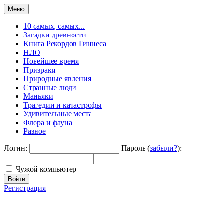
Меню
10 самых, самых...
Загадки древности
Книга Рекордов Гиннеса
НЛО
Новейшее время
Призраки
Природные явления
Странные люди
Маньяки
Трагедии и катастрофы
Удивительные места
Флора и фауна
Разное
Логин:
Пароль (
забыли?
):
Чужой компьютер
Войти
Регистрация