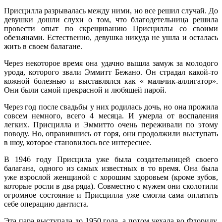
Присцилла разрывалась между ними, но все решил случай. До
девушки дошли слухи о том, что благодетельница решила
провести опыт по скрещиванию Присциллы со своими
обезьянами. Естественно, девушка никуда не ушла и осталась
жить в своем балагане.
Через некоторое время она удачно вышла замуж за молодого
урода, которого звали Эммитт Бежано. Он страдал какой-то
кожной болезнью и выставлялся как « мальчик-аллигатор».
Они были самой прекрасной и любящей парой.
Через год после свадьбы у них родилась дочь, но она прожила
совсем немного, всего 4 месяца. И умерла от воспаления
легких. Присцилла и Эммитто очень переживали по этому
поводу. Но, оправившись от горя, они продолжили выступать
в шоу, которое становилось все интереснее.
В 1946 году Присцила уже была создательницей своего
балагана, одного из самых известных в то время. Она была
уже взрослой женщиной с хорошим здоровьем (кроме зубов,
которые росли в два ряда). Совместно с мужем они сколотили
огромное состояние и Присцилла уже смогла сама оплатить
себе операцию дантиста.
Эта пара выступала до 1950 года, а потом уехала во Флориду,