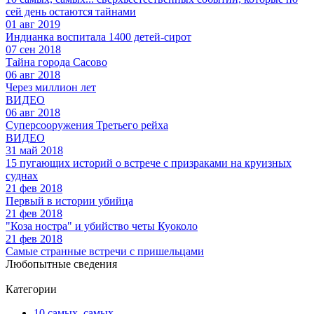
сей день остаются тайнами
01 авг 2019
Индианка воспитала 1400 детей-сирот
07 сен 2018
Тайна города Сасово
06 авг 2018
Через миллион лет
ВИДЕО
06 авг 2018
Суперсооружения Третьего рейха
ВИДЕО
31 май 2018
15 пугающих историй о встрече с призраками на круизных
суднах
21 фев 2018
Первый в истории убийца
21 фев 2018
"Коза ностра" и убийство четы Куоколо
21 фев 2018
Самые странные встречи с пришельцами
Любопытные сведения
Категории
10 самых, самых...