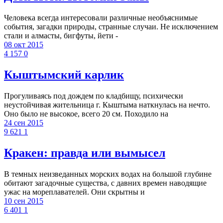
Человека всегда интересовали различные необъяснимые
события, загадки природы, странные случаи. Не исключением
стали и алмасты, бигфуты, йети -
08 окт 2015
4 157
0
Кыштымский карлик
Прогуливаясь под дождем по кладбищу, психически
неустойчивая жительница г. Кыштыма наткнулась на нечто.
Оно было не высокое, всего 20 см. Походило на
24 сен 2015
9 621
1
Кракен: правда или вымысел
В темных неизведанных морских водах на большой глубине
обитают загадочные существа, с давних времен наводящие
ужас на мореплавателей. Они скрытны и
10 сен 2015
6 401
1