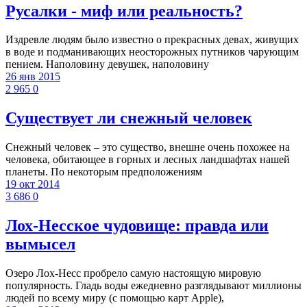
Русалки - миф или реальность?
Издревле людям было известно о прекрасных девах, живущих
в воде и подманивающих неосторожных путников чарующим
пением. Наполовину девушек, наполовину
26 янв 2015
2 965
0
Существует ли снежный человек
Снежный человек – это существо, внешне очень похожее на
человека, обитающее в горных и лесных ландшафтах нашей
планеты. По некоторым предположениям
19 окт 2014
3 686
0
Лох-Несское чудовище: правда или
вымысел
Озеро Лох-Несс пробрело самую настоящую мировую
популярность. Гладь воды ежедневно разглядывают миллионы
людей по всему миру (с помощью карт Apple),