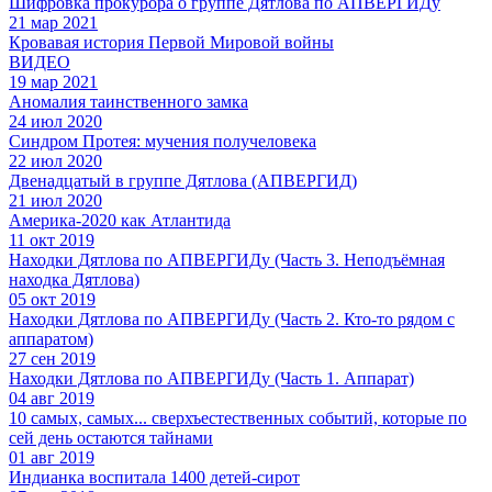
Шифровка прокурора о группе Дятлова по АПВЕРГИДу
21 мар 2021
Кровавая история Первой Мировой войны
ВИДЕО
19 мар 2021
Аномалия таинственного замка
24 июл 2020
Синдром Протея: мучения получеловека
22 июл 2020
Двенадцатый в группе Дятлова (АПВЕРГИД)
21 июл 2020
Америка-2020 как Атлантида
11 окт 2019
Находки Дятлова по АПВЕРГИДу (Часть 3. Неподъёмная
находка Дятлова)
05 окт 2019
Находки Дятлова по АПВЕРГИДу (Часть 2. Кто-то рядом с
аппаратом)
27 сен 2019
Находки Дятлова по АПВЕРГИДу (Часть 1. Аппарат)
04 авг 2019
10 самых, самых... сверхъестественных событий, которые по
сей день остаются тайнами
01 авг 2019
Индианка воспитала 1400 детей-сирот