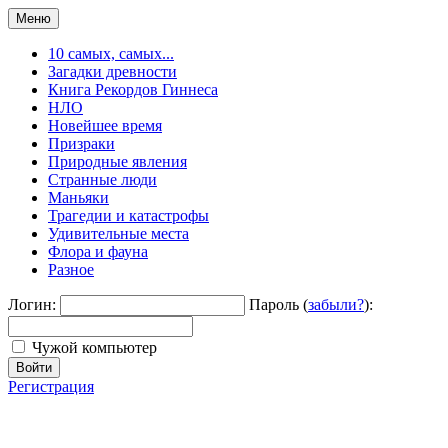
Меню
10 самых, самых...
Загадки древности
Книга Рекордов Гиннеса
НЛО
Новейшее время
Призраки
Природные явления
Странные люди
Маньяки
Трагедии и катастрофы
Удивительные места
Флора и фауна
Разное
Логин:
Пароль (
забыли?
):
Чужой компьютер
Войти
Регистрация