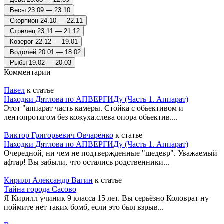
Весы
23.09 — 23.10
Скорпион
24.10 — 22.11
Стрелец
23.11 — 21.12
Козерог
22.12 — 19.01
Водолей
20.01 — 18.02
Рыбы
19.02 — 20.03
Комментарии
Павел
к статье
Находки Дятлова по АПВЕРГИДу (Часть 1. Аппарат)
Этот "аппарат часть камеры. Стойка с обьективом и
лентопротягом без кожуха.слева опора обьектив....
Виктор Григорьевич Овчаренко
к статье
Находки Дятлова по АПВЕРГИДу (Часть 1. Аппарат)
Очередной, ни чем не подтвержденные "шедевр". Уважаемый
афтар! Вы забыли, что остались родственники...
Кирилл Александр Вагин
к статье
Тайна города Сасово
Я Кирилл учиник 9 класса 15 лет. Вы серьёзно Коловрат ну
поймите нет таких бомб, если это был взрыв...