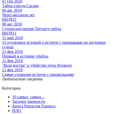
07 сен 2018
Тайна города Сасово
06 авг 2018
Через миллион лет
ВИДЕО
06 авг 2018
Суперсооружения Третьего рейха
ВИДЕО
31 май 2018
15 пугающих историй о встрече с призраками на круизных
суднах
21 фев 2018
Первый в истории убийца
21 фев 2018
"Коза ностра" и убийство четы Куоколо
21 фев 2018
Самые странные встречи с пришельцами
Любопытные сведения
Категории
10 самых, самых...
Загадки древности
Книга Рекордов Гиннеса
НЛО