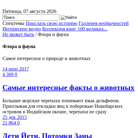
Пятница, 07 августа 2026
Спецтемы
Прислать свою историю
Галлерея необычностей
Интересное видео
Коллекция книг 100 великих...
Не может быть
/ Флора и фауна
Флора и фауна
Самое интересное о природе и животных
14 июн 2017
4 369
0
Самые интересные факты о животных
Большие морские черепахи понимают язык дельфинов.
Приплывая для откладки яиц к побережью Никобарских
островов в Индийском океане, черепахи не сразу
25 дек 2015
21 864
0
Дети Йети. Потомки Заны